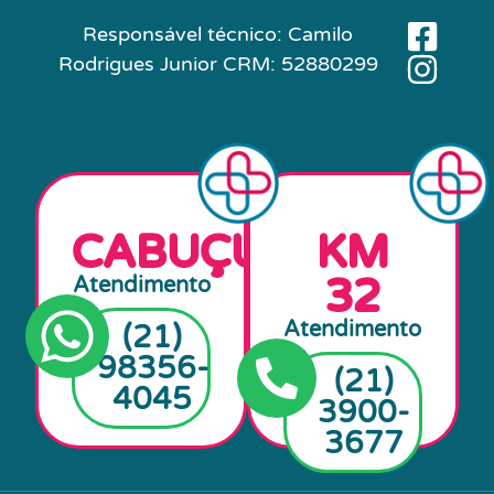
Responsável técnico: Camilo
Rodrigues Junior CRM: 52880299
AGENDA
AGENDA
CABUÇU
KM
32
Atendimento
Atendimento
(21)
98356-
(21)
4045
3900-
3677