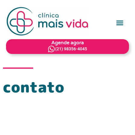
nossos serviços
Agende agora
(21) 98356-4045
contato