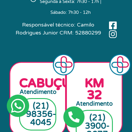
Segunda à Sexta: 7h30 - 17h |
Sábado: 7h30 - 12h
Responsável técnico: Camilo
Rodrigues Junior CRM: 52880299
AGENDA
AGENDA
CABUÇU
KM
32
Atendimento
Atendimento
(21)
98356-
(21)
4045
3900-